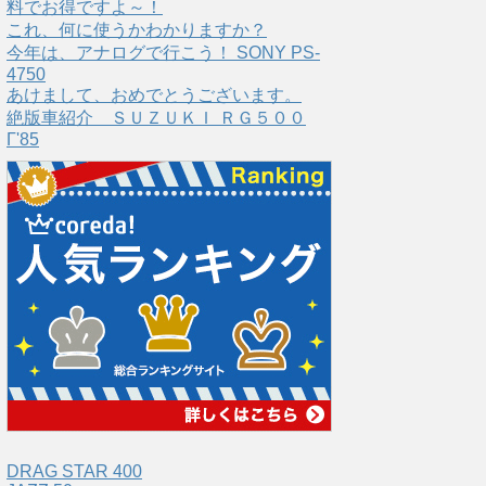
料でお得ですよ～！
これ、何に使うかわかりますか？
今年は、アナログで行こう！ SONY PS-
4750
あけまして、おめでとうございます。
絶版車紹介 ＳＵＺＵＫＩ ＲＧ５００
Γ'85
DRAG STAR 400