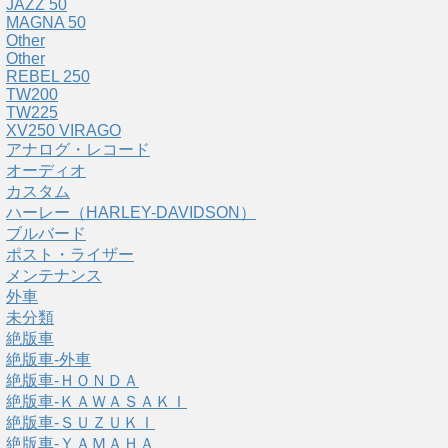
JAZZ 50
MAGNA 50
Other
Other
REBEL 250
TW200
TW225
XV250 VIRAGO
アナログ・レコード
オーディオ
カスタム
ハーレー（HARLEY-DAVIDSON）
ブルバード
ポスト・ライザー
メンテナンス
外車
未分類
絶版車
絶版車-外車
絶版車-ＨＯＮＤＡ
絶版車-ＫＡＷＡＳＡＫＩ
絶版車-ＳＵＺＵＫＩ
絶版車-ＹＡＭＡＨＡ