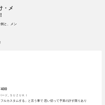
け・メ
！
け例と、メン
！
400
バード
,
ＳＵＺＵＫＩ
フルカスタムする」と言う事で 思い切って予算の許す限りあり