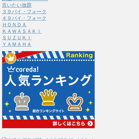
言いたい放題
３９パイ・フォーク
４９パイ・フォーク
ＨＯＮＤＡ
ＫＡＷＡＳＡＫＩ
ＳＵＺＵＫＩ
ＹＡＭＡＨＡ